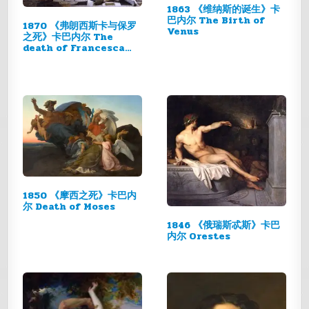
1863 《维纳斯的诞生》卡
巴内尔 The Birth of
1870 《弗朗西斯卡与保罗
Venus
之死》卡巴内尔 The
death of Francesca
da…
1850 《摩西之死》卡巴内
尔 Death of Moses
1846 《俄瑞斯忒斯》卡巴
内尔 Orestes