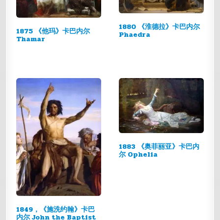
1880 《淮德拉》卡巴内尔
1875 《他玛》卡巴内尔
Phaedra
Thamar
1883 《奥菲丽亚》卡巴内
尔 Ophelia
1849，《施洗约翰》卡巴
内尔 John the Baptist