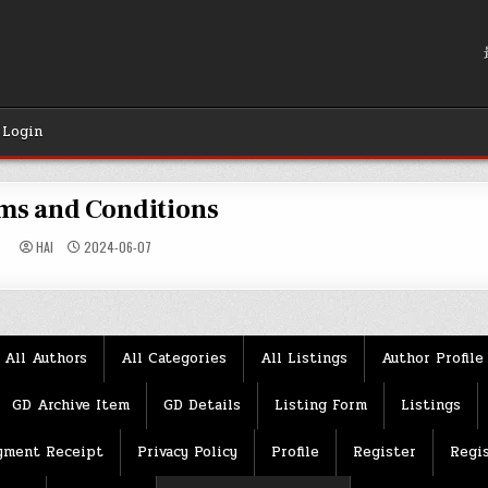
Login
ms and Conditions
HAI
2024-06-07
All Authors
All Categories
All Listings
Author Profile
GD Archive Item
GD Details
Listing Form
Listings
yment Receipt
Privacy Policy
Profile
Register
Regis