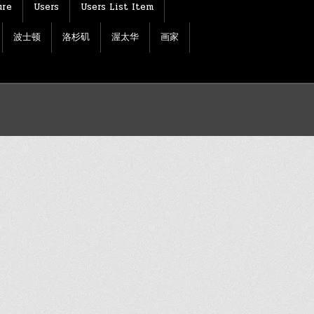
ure
Users
Users List Item
波士顿
洛杉矶
渥太华
画家