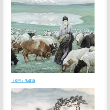
《祥云》张颂南