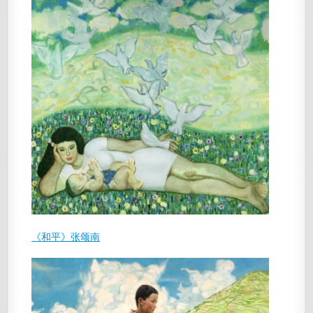
《和平》张颂南