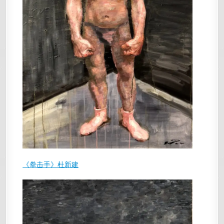
《拳击手》杜新建