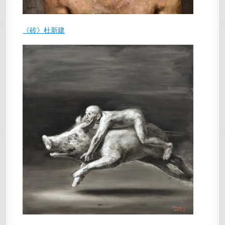
《砖》杜新建