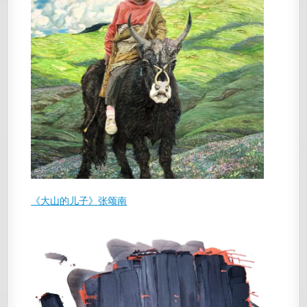
《大山的儿子》张颂南