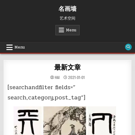
Skip
名画墙
to
content
艺术空间
Menu
Menu
最新文章
HAI
2021-01-01
[searchandfilter fields=”
search,category,post_tag”]