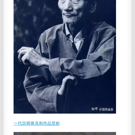
一代宗师蒋兆和作品赏析