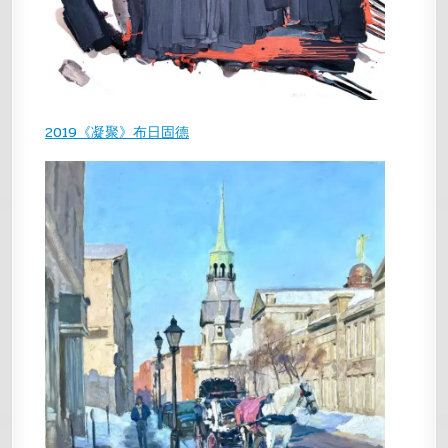
2019《凝聚》布日固德