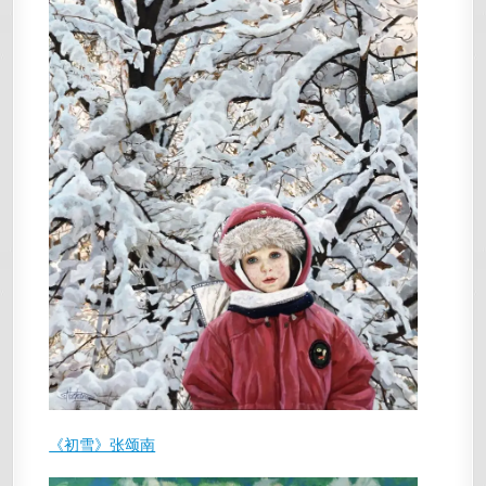
《初雪》张颂南