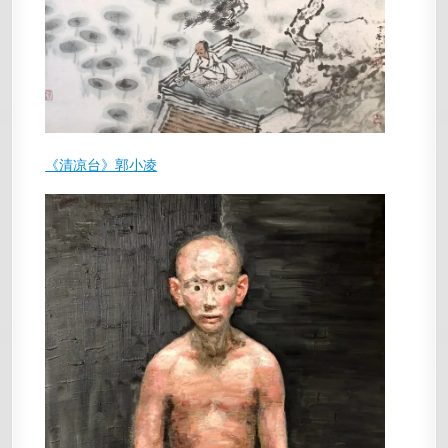
《清凉台》郭小凌