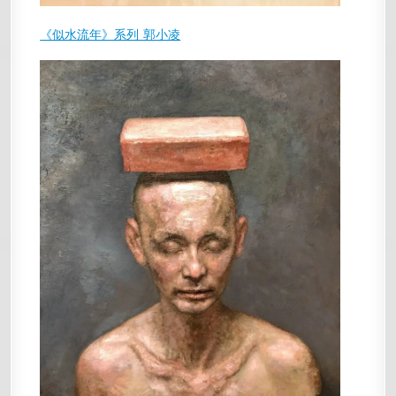
《似水流年》系列 郭小凌