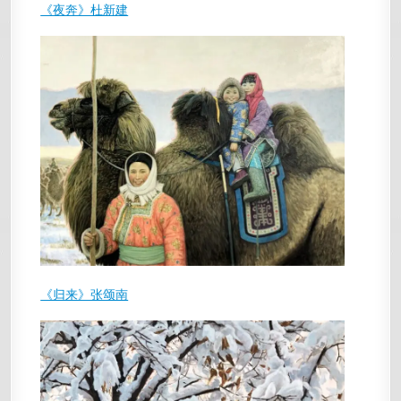
《夜奔》杜新建
《归来》张颂南