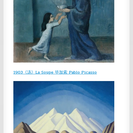
1903《汤》La Soupe 毕加索 Pablo Picasso