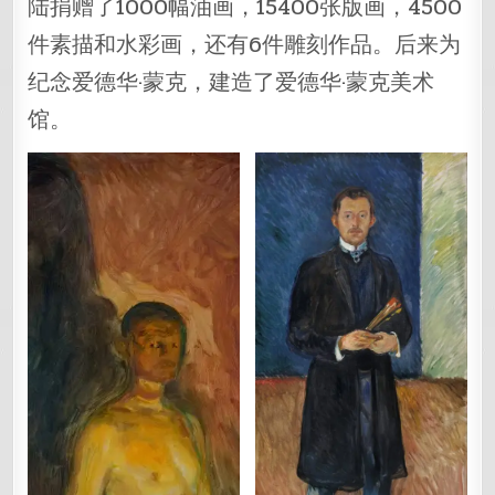
陆捐赠了1000幅油画，15400张版画，4500
件素描和水彩画，还有6件雕刻作品。后来为
纪念爱德华·蒙克，建造了爱德华·蒙克美术
馆。