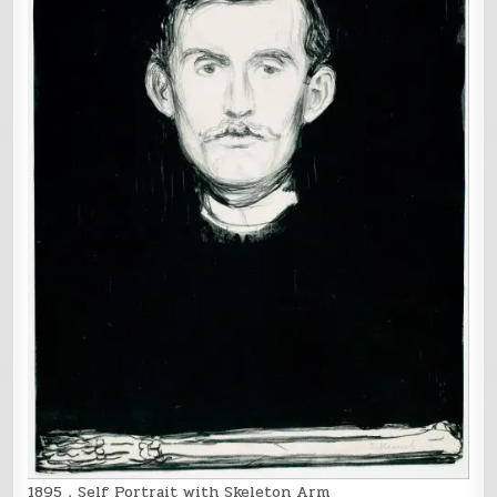
1895，Self Portrait with Skeleton Arm