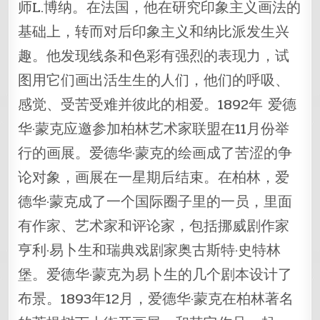
师L.博纳。在法国，他在研究印象主义画法的
基础上，转而对后印象主义和纳比派发生兴
趣。他发现线条和色彩有强烈的表现力，试
图用它们画出活生生的人们，他们的呼吸、
感觉、受苦受难并彼此的相爱。1892年 爱德
华·蒙克应邀参加柏林艺术家联盟在11月份举
行的画展。爱德华·蒙克的绘画成了苦涩的争
论对象，画展在一星期后结束。在柏林，爱
德华·蒙克成了一个国际圈子里的一员，里面
有作家、艺术家和评论家，包括挪威剧作家
亨利·易卜生和瑞典戏剧家奥古斯特·史特林
堡。爱德华·蒙克为易卜生的几个剧本设计了
布景。1893年12月，爱德华·蒙克在柏林著名