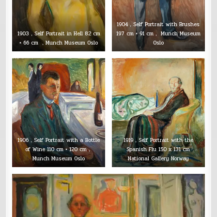
1904，Self Portrait with Brushes
1903，Self Portrait in Hell 82 cm
197 cm × 91 cm， Munch Museum
× 66 cm ，Munch Museum Oslo
Oslo
1906，Self Portrait with a Bottle
1919，Self Portrait with the
of Wine 110 cm × 120 cm，
Spanish Flu 150 x 131 cm
Munch Museum Oslo
National Gallery Norway