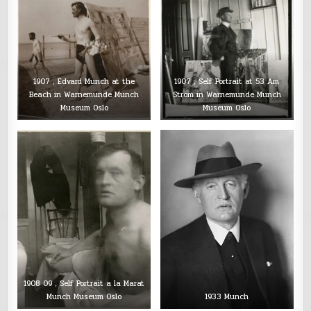
1907，Edvard Munch at the
1907，Self Portrait at 53 Am
Beach in Warnemunde Munch
Strom in Warnemunde Munch
Museum Oslo
Museum Oslo
1908 09，Self Portrait a la Marat
Munch Museum Oslo
1933 Munch