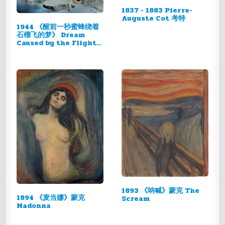
1837 - 1883 Pierre-
Auguste Cot 考特
1944 《醒前一秒蜜蜂绕着
石榴飞的梦》 Dream
Caused by the Flight
of a…
1893 《呐喊》蒙克 The
1894 《麦当娜》蒙克
Scream
Madonna