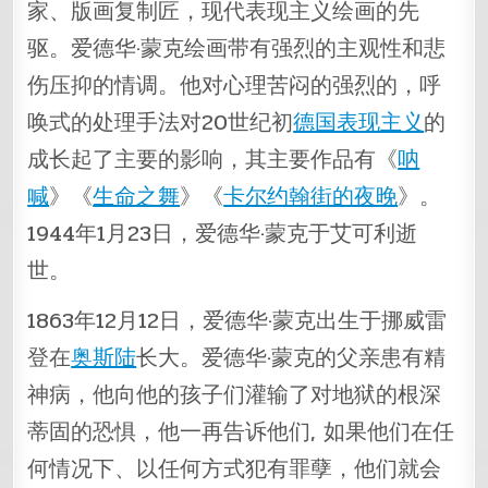
家、版画复制匠，现代表现主义绘画的先
驱。爱德华·蒙克绘画带有强烈的主观性和悲
伤压抑的情调。他对心理苦闷的强烈的，呼
唤式的处理手法对20世纪初
德国表现主义
的
成长起了主要的影响，其主要作品有《
呐
喊
》《
生命之舞
》《
卡尔约翰街的夜晚
》。
1944年1月23日，爱德华·蒙克于艾可利逝
世。
1863年12月12日，爱德华·蒙克出生于挪威雷
登在
奥斯陆
长大。爱德华·蒙克的父亲患有精
神病，他向他的孩子们灌输了对地狱的根深
蒂固的恐惧，他一再告诉他们, 如果他们在任
何情况下、以任何方式犯有罪孽，他们就会