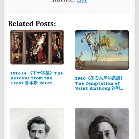
Related Posts:
1612-14 《下十字架》The
Descent from the
1946《圣安东尼的诱惑》
Cross 鲁本斯 Peter…
The Temptation of
Saint Anthony 达利…