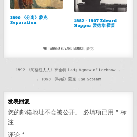
1896 《分离》蒙克
1882 - 1967 Edward
Separation
Hopper 爱德华·霍普
TAGGED
EDVARD MUNCH
,
蒙克
文
1892 《阿格纽夫人》萨金特 Lady Agnew of Lochnaw →
章
← 1893 《呐喊》蒙克 The Scream
导
航
发表回复
您的邮箱地址不会被公开。
必填项已用
*
标
注
评论
*