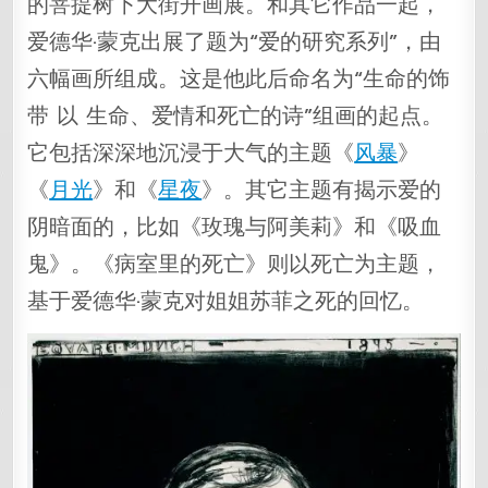
的菩提树下大街开画展。和其它作品一起，
爱德华·蒙克出展了题为“爱的研究系列”，由
六幅画所组成。这是他此后命名为“生命的饰
带 以 生命、爱情和死亡的诗”组画的起点。
它包括深深地沉浸于大气的主题《
风暴
》
《
月光
》和《
星夜
》。其它主题有揭示爱的
阴暗面的，比如《玫瑰与阿美莉》和《吸血
鬼》。《病室里的死亡》则以死亡为主题，
基于爱德华·蒙克对姐姐苏菲之死的回忆。