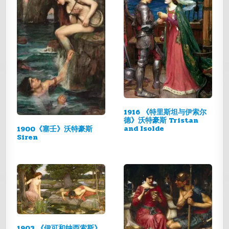
1916 《特里斯坦与伊索尔
德》沃特豪斯 Tristan
and Isolde
1900《塞壬》沃特豪斯
Siren
1903 《伊可和纳西索斯》