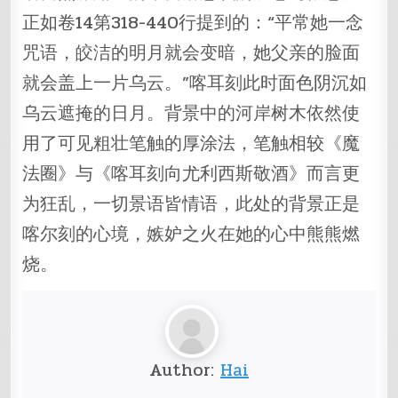
正如卷14第318-440行提到的：“平常她一念
咒语，皎洁的明月就会变暗，她父亲的脸面
就会盖上一片乌云。”喀耳刻此时面色阴沉如
乌云遮掩的日月。背景中的河岸树木依然使
用了可见粗壮笔触的厚涂法，笔触相较《魔
法圈》与《喀耳刻向尤利西斯敬酒》而言更
为狂乱，一切景语皆情语，此处的背景正是
喀尔刻的心境，嫉妒之火在她的心中熊熊燃
烧。
Author:
Hai