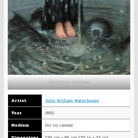
1892 Circe Invidiosa
Artist
John William Waterhouse
Year
1892
Medium
Oil on canvas
Dimensions
179 cm × 85 cm (70 in × 33 in)