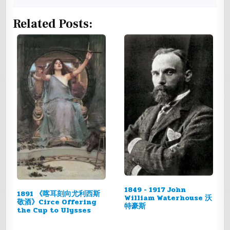
Related Posts:
1849 - 1917 John
1891 《喀耳刻向尤利西斯
William Waterhouse 沃
敬酒》Circe Offering
特豪斯
the Cup to Ulysses