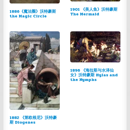
1901 《美人鱼》沃特豪斯
1886《魔法圈》沃特豪斯
The Mermaid
the Magic Circle
1896 《海拉斯与水泽仙
女》沃特豪斯 Hylas and
the Nymphs
1882 《第欧根尼》沃特豪
斯 Diogenes