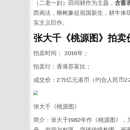
（二老一妇）田间耕作为主题，
含蓄
西画法，柳树象征祖国新生，耕牛体现
实主义巨作。
张大千《桃源图》拍卖价
拍卖时间： 2016年；
拍卖行：香港苏富比；
成交价：2.71亿元港币（约合人民币2.
张大千《桃源图》
简介：张大千1982年作《桃源图》，
舟、岩洞与村落，突破传统构图。画