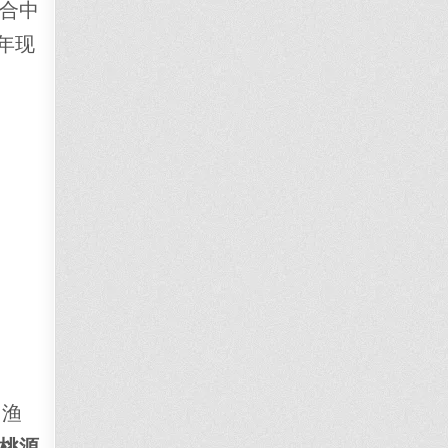
合中
年现
、渔
桃源