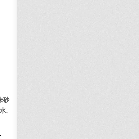
朱砂
水
。
元