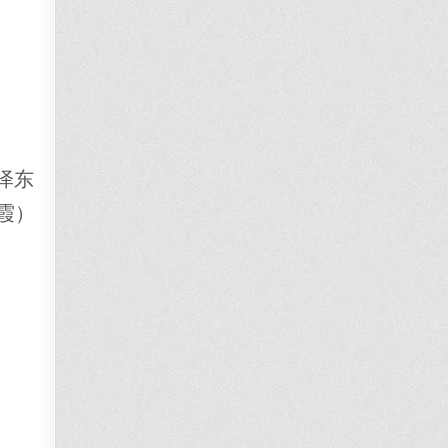
泽东
霞）