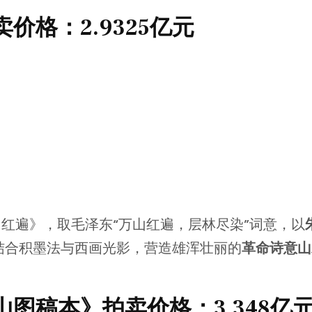
价格：2.9325亿元
万山红遍》，取毛泽东“万山红遍，层林尽染”词意，以
结合积墨法与西画光影，营造雄浑壮丽的
革命诗意山
图稿本》拍卖价格：3.348亿