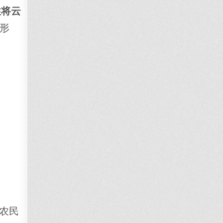
性将云
形
农民