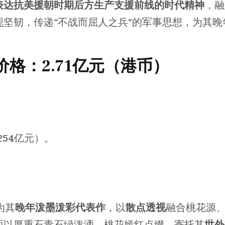
表达抗美援朝时期后方生产支援前线的时代精神
，融
坚韧，传递“不战而屈人之兵”的军事思想，为其晚
格：2.71亿元（港币）
254亿元）。
为其
晚年泼墨泼彩代表作
，以
散点透视
融合桃花源
面以厚重石青石绿泼洒，桃花嫣红点缀，寄托其
世外