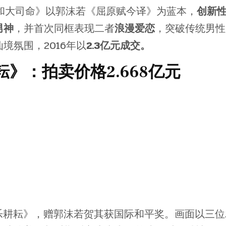
君和大司命》以郭沫若《屈原赋今译》为蓝本，
创新
男神
，并首次同框表现二者
浪漫爱恋
，突破传统男性
境氛围，2016年以
2.3亿元成交。
》：拍卖价格2.668亿元
事乐耕耘》，赠郭沫若贺其获国际和平奖。画面以三位