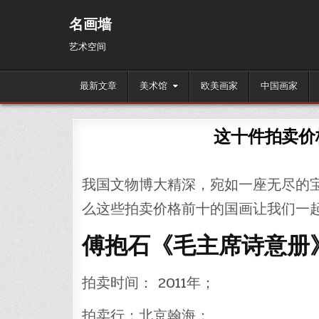
Skip
to
名画墙
content
艺术空间
最新文章
美术馆
欧美画家
中国画家
这十件拍卖价
我国文物博大精深，宛如一座无尽的
么这些拍卖价格前十的国画让我们一
傅抱石《毛主席诗意册》
拍卖时间： 2011年；
拍卖行：北京翰海；