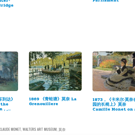
Parliament
ter-
Bridge
1869 《青蛙塘》莫奈 La
火车到达》
1873，《卡米尔·莫奈
Grenouillere
 the
园的长椅上》莫奈
in，,…
Camille Monet on 
Garden Bench
CLAUDE MONET
,
WALTERS ART MUSEUM
,
莫奈