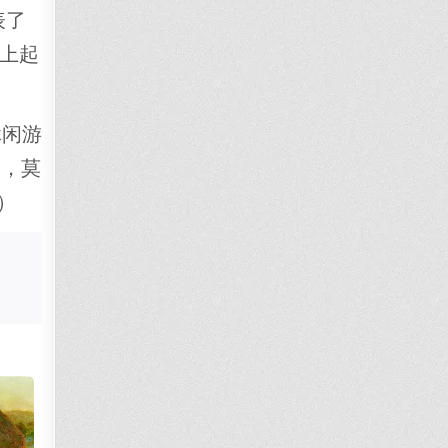
表了
上起
休闲游
天，莫
）