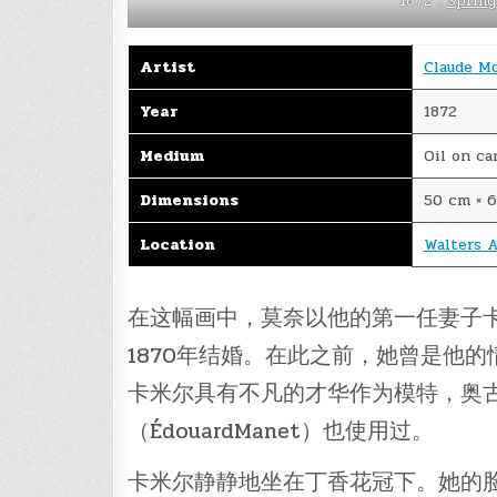
1872，
Spring
Artist
Claude M
Year
1872
Medium
Oil on ca
Dimensions
50 cm × 6
Location
Walters 
在这幅画中，莫奈以他的第一任妻子卡米尔
1870年结婚。在此之前，她曾是他的
卡米尔具有不凡的才华作为模特，奥古斯特
（ÉdouardManet）也使用过。
卡米尔静静地坐在丁香花冠下。她的