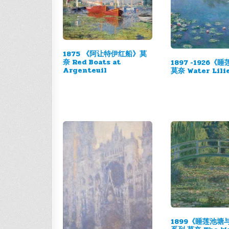
1875 《阿让特伊红船》莫
奈 Red Boats at
1897 -1926《
Argenteuil
莫奈 Water Lili
1899《睡莲池塘