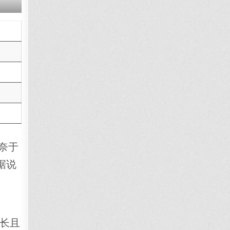
莫奈于
据说
长且