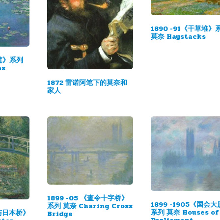
1890 -91《干草堆》
莫奈 Haystacks
睡莲》系列
es
1872 雷诺阿笔下的莫奈和
家人
1899 -05 《查令十字桥》
1899 -1905《国会
系列 莫奈 Charing Cross
系列 莫奈 Houses of
与日本桥》
Bridge