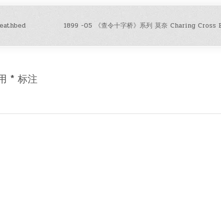
eathbed
1899 -05 《查令十字桥》系列 莫奈 Charing Cross B
用
*
标注