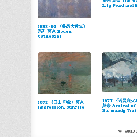
系列 莫奈 The Wa
Lily Pond and 
1892 -93 《鲁昂大教堂》
系列 莫奈 Rouen
Cathedral
1877 《诺曼底
1872 《日出·印象》莫奈
莫奈 Arrival of
Impression, Sunrise
Normandy Tra
TAGGED