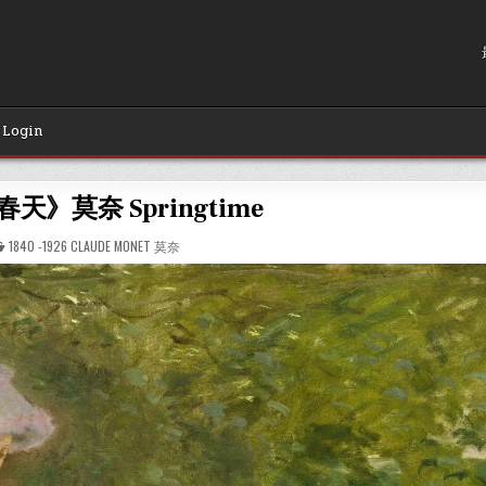
Login
《春天》莫奈 Springtime
POSTED
1840 -1926 CLAUDE MONET 莫奈
IN