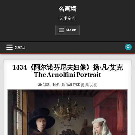
Skip
名画墙
to
content
艺术空间
Menu
Menu
1434《阿尔诺芬尼夫妇像》扬·凡·艾克
The Arnolfini Portrait
POSTED
1385 - 1441 JAN VAN EYCK 扬·凡·艾克
IN