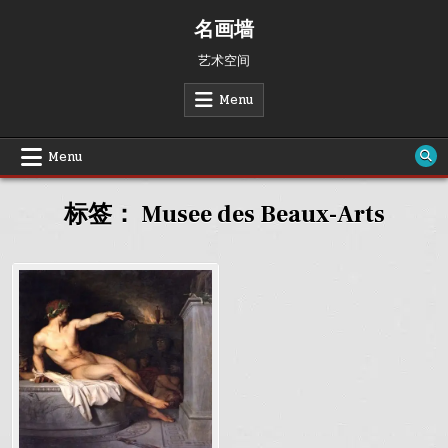
Skip
名画墙
to
content
艺术空间
Menu
Menu
标签：
Musee des Beaux-Arts