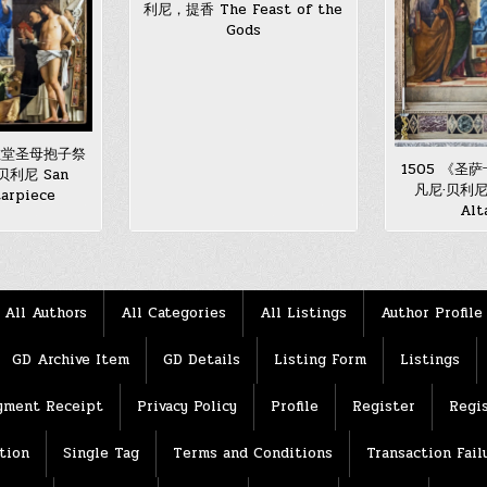
利尼，提香 The Feast of the
Gods
伯教堂圣母抱子祭
1505 《圣
利尼 San
凡尼·贝利尼 S
tarpiece
Alt
All Authors
All Categories
All Listings
Author Profile
GD Archive Item
GD Details
Listing Form
Listings
yment Receipt
Privacy Policy
Profile
Register
Regis
tion
Single Tag
Terms and Conditions
Transaction Fail