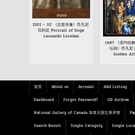
1501 – 02 《总督肖像》乔凡尼·
贝利尼 Portrait of Doge
Leonardo Loredan
1487 《圣约
坛画》乔凡尼·贝
Giobbe Al
首页
About us
Account
Add Listing
Dashboard
Forgot Password?
GD Archive
National Gallery of Canada 加拿大国立美术馆
Pa
Search Result
Single Category
Single Loca