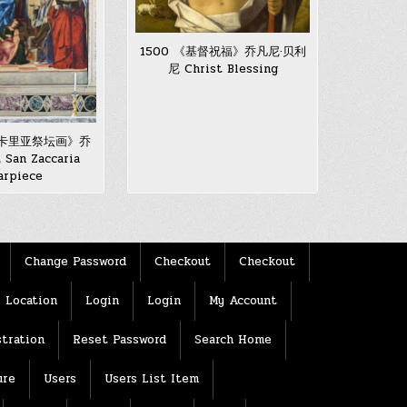
1500 《基督祝福》乔凡尼·贝利
尼 Christ Blessing
萨卡里亚祭坛画》乔
an Zaccaria
arpiece
Change Password
Checkout
Checkout
Location
Login
Login
My Account
tration
Reset Password
Search Home
ure
Users
Users List Item