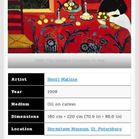
1908 The Dessert Harmony in Red
Artist
Henri Matisse
Year
1908
Medium
Oil on canvas
Dimensions
180 cm × 220 cm (70.9 in × 86.6 in)
Location
Hermitage Museum
,
St. Petersburg