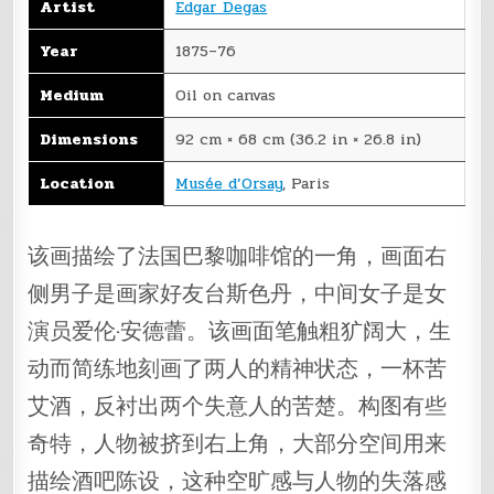
Artist
Edgar Degas
Year
1875–76
Medium
Oil on canvas
Dimensions
92 cm × 68 cm (36.2 in × 26.8 in)
Location
Musée d’Orsay
, Paris
该画描绘了法国巴黎咖啡馆的一角，画面右
侧男子是画家好友台斯色丹，中间女子是女
演员爱伦·安德蕾。该画面笔触粗犷阔大，生
动而简练地刻画了两人的精神状态，一杯苦
艾酒，反衬出两个失意人的苦楚。构图有些
奇特，人物被挤到右上角，大部分空间用来
描绘酒吧陈设，这种空旷感与人物的失落感