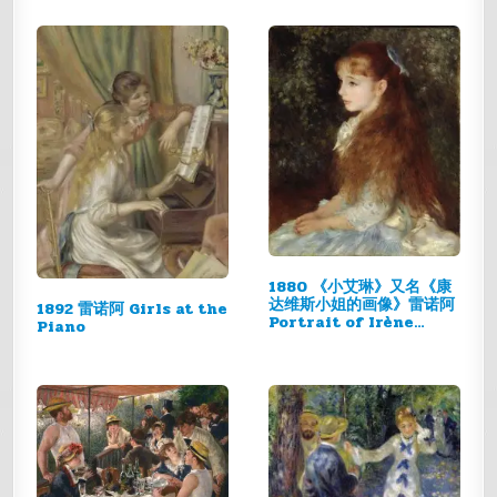
1880 《小艾琳》又名《康
达维斯小姐的画像》雷诺阿
1892 雷诺阿 Girls at the
Portrait of Irène
Piano
Cahen d'Anvers