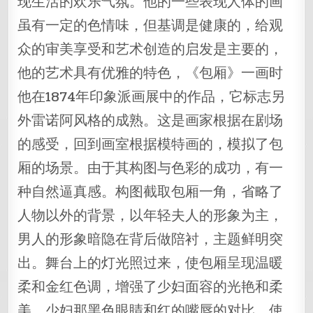
现生活的欢乐气氛。他的一些表现人体的画
虽有一定的色情味，但基调是健康的，给观
众的审美享受和艺术创造的启发是主要的，
他的艺术具有优雅的特色，《包厢》一画时
他在1874年印象派画展中的作品，它标志另
外雷诺阿风格的成熟。这是画家根据在剧场
的感受，回到画室根据模特画的，模拟了包
厢的场景。由于其构图与色彩的成功，有一
种自然逼真感。构图截取包厢一角，省略了
人物以外的背景，以年轻夫人的形象为主，
男人的形象暗隐在背后做陪衬，主题鲜明突
出。舞台上的灯光照过来，使包厢呈现温暖
柔和金红色调，增强了少妇面容的光艳和柔
美。少妇那黑色眼睛和红的嘴唇的对比，使