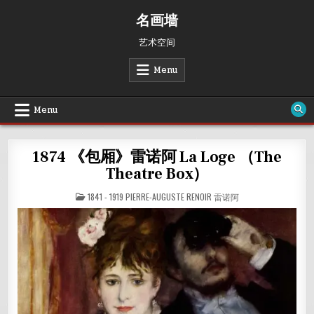
Skip
名画墙
to
content
艺术空间
Menu
Menu
1874 《包厢》雷诺阿 La Loge （The
Theatre Box）
POSTED
1841 - 1919 PIERRE-AUGUSTE RENOIR 雷诺阿
IN