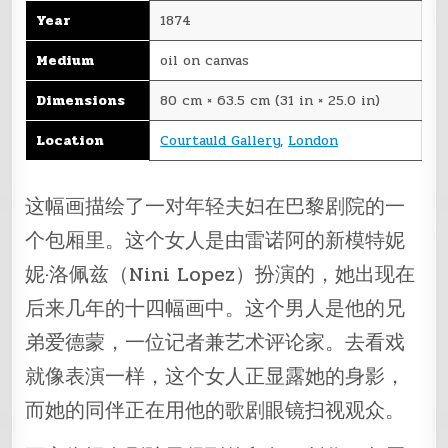
Year
1874
Medium
oil on canvas
Dimensions
80 cm × 63.5 cm (31 in × 25.0 in)
Location
Courtauld Gallery
,
London
这幅画描绘了一对年轻夫妇在巴黎剧院的一
个包厢里。这个女人是由雷诺阿的新模特妮
妮·洛佩兹（Nini Lopez）扮演的，她出现在
后来几年的十四幅画中。这个男人是他的兄
弟爱德蒙，一位记者兼艺术评论家。去看戏
就像表演一样，这个女人正显露她的身影，
而她的同伴正在用他的歌剧眼镜扫视观众。