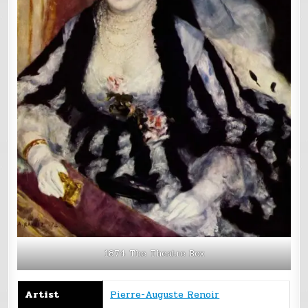
1874 The Theatre Box
Artist
Pierre-Auguste Renoir