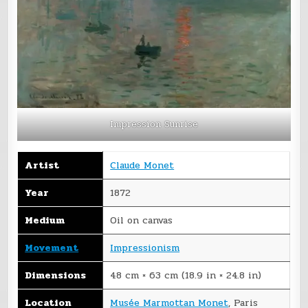
Impression Sunrise
Artist
Claude Monet
Year
1872
Medium
Oil on canvas
Movement
Impressionism
Dimensions
48 cm × 63 cm (18.9 in × 24.8 in)
Location
Musée Marmottan Monet
, Paris