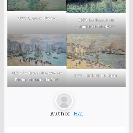
1873 Sunrise Marine
1874 Le Bassin du
Commerce Le Havre
1874 Le Havre Bateaux de
1874 Port of Le Havre
Peche Sortant du Port
Author:
Hai