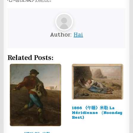
Author:
Hai
Related Posts:
1866 《午睡》米勒 La
Méridienne （Noonday
Rest)