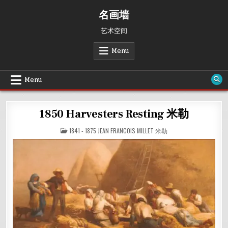
Skip
名画墙
to
content
艺术空间
Menu
Menu
1850 Harvesters Resting 米勒
POSTED
1841 - 1875 JEAN FRANCOIS MILLET 米勒
IN