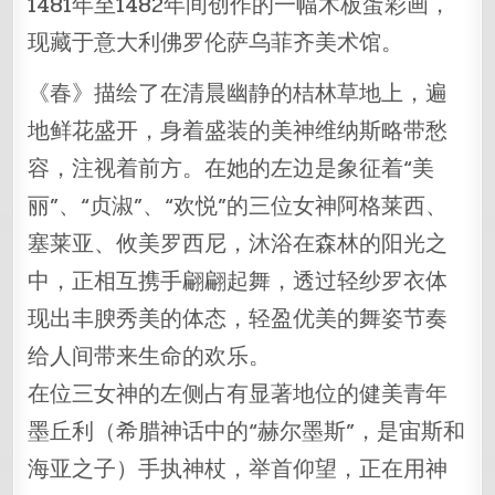
1481年至1482年间创作的一幅木板蛋彩画，
现藏于意大利佛罗伦萨乌菲齐美术馆。
《春》描绘了在清晨幽静的桔林草地上，遍
地鲜花盛开，身着盛装的美神维纳斯略带愁
容，注视着前方。在她的左边是象征着“美
丽”、“贞淑”、“欢悦”的三位女神阿格莱西、
塞莱亚、攸美罗西尼，沐浴在森林的阳光之
中，正相互携手翩翩起舞，透过轻纱罗衣体
现出丰腴秀美的体态，轻盈优美的舞姿节奏
给人间带来生命的欢乐。
在位三女神的左侧占有显著地位的健美青年
墨丘利（希腊神话中的“赫尔墨斯”，是宙斯和
海亚之子）手执神杖，举首仰望，正在用神