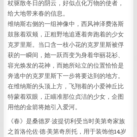
杖驱散冬日的阴云，好似点化万物的使者，
给大地带来春的信息。
维纳斯右侧的一组神像中，西风神泽费洛斯
鼓胀着双颊，正粗野地追逐着奔跑着的少女
克罗里斯。当口含一枝小花的克罗里斯被俘
获的一瞬间，她一跃而变为身着华丽花衫、
容光焕发的花神，而她所站立的位置恰恰是
奔逃中的克罗里斯下一步将要达到的地方。
在维纳斯的头顶上方，飞翔着的小爱神丘比
特蒙着双眼，正瞄准那位贞洁的少女，企图
用他的金箭将她引入爱河。
《春》是桑德罗·波提切利受当时美第奇家族
之首洛伦佐·德·美第奇所托，用于装饰他14岁