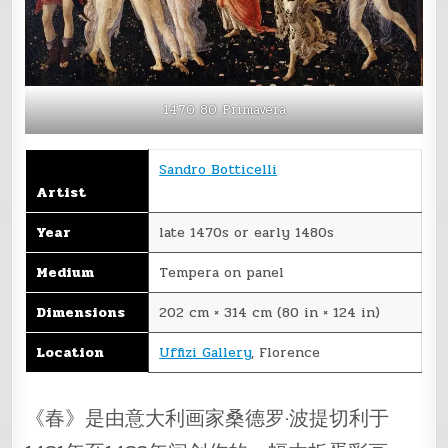
1470 80 Primavera
Sandro Botticelli
Artist
Year
late 1470s or early 1480s
Medium
Tempera on panel
Dimensions
202 cm × 314 cm (80 in × 124 in)
Location
Uffizi Gallery
, Florence
《春》是由意大利画家桑德罗·波提切利于