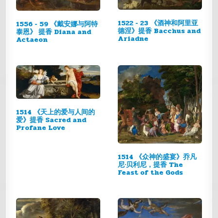
1522 - 23 《酒神和阿里亚
1556 - 59 《戴安娜与阿特
德涅》提香 Bacchus and
泰恩》 提香 Diana and
Ariadne
Actaeon
1514 《天上的爱与人间的
爱》提香 Sacred and
Profane Love
1514 《众神的盛宴》乔凡
尼·贝利尼，提香 The
Feast of the Gods