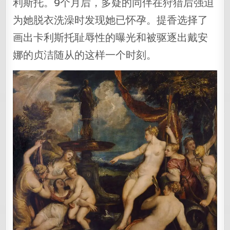
利斯托。9个月后，多疑的同伴在狩猎后强迫
为她脱衣洗澡时发现她已怀孕。提香选择了
画出卡利斯托耻辱性的曝光和被驱逐出戴安
娜的贞洁随从的这样一个时刻。