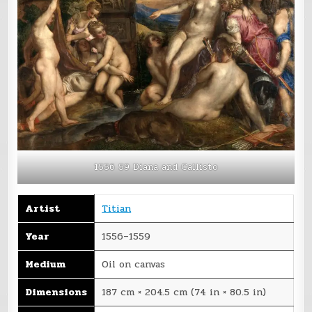
1556 59 Diana and Callisto
Artist
Titian
Year
1556–1559
Medium
Oil on canvas
Dimensions
187 cm × 204.5 cm (74 in × 80.5 in)