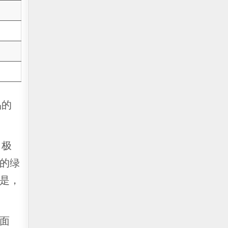
品的
了极
的绿
是，
的面