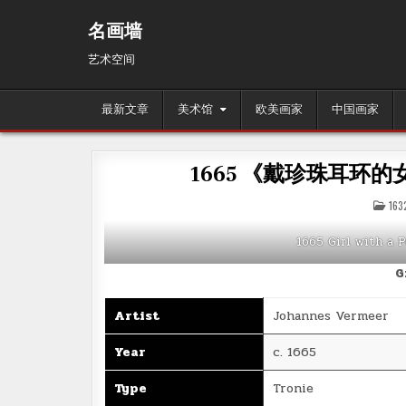
Skip
to
名画墙
content
艺术空间
最新文章
美术馆
欧美画家
中国画家
1665 《戴珍珠耳环的女孩》维
POS
163
IN
1665 Girl with a 
G
Artist
Johannes Vermeer
Year
c. 1665
Type
Tronie