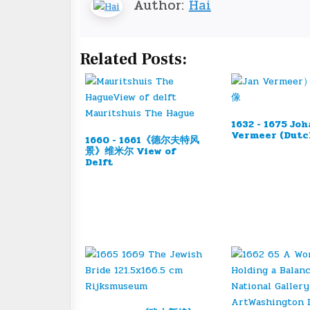
Author:
Hai
Related Posts:
1632 - 1675 Jo
Vermeer (Dut
1660 - 1661《德尔夫特风
景》维米尔 View of
Delft