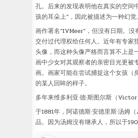
孔。后来的发现表明他在真实的空间
孩的耳朵上”，因此被描述为一种幻觉
画作署名“IVMeer”，但没有日期
交付过代理权给任何人。近年有专家指出
头像，而这种头像严格而言算不上是一
画中少女对其观察者的亲密目光更被
画。画家可能在尝试捕捉这个女孩（
的某人回眸的样子。
多年来维多利亚·德·斯图尔斯（Victo
于1881年，阿诺德斯·安德里斯·汤姆（Arn
品。因为汤姆没有继承人，所以于19