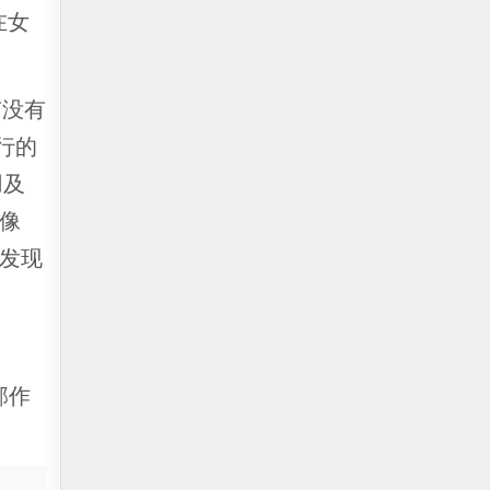
在女
有没有
行的
用及
像
发现
。
部作
。