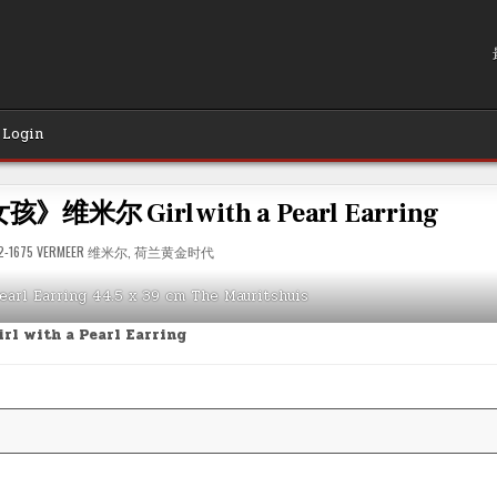
Login
米尔 Girl with a Pearl Earring
TED
2-1675 VERMEER 维米尔
,
荷兰黄金时代
Pearl Earring 44.5 x 39 cm The Mauritshuis
irl with a Pearl Earring