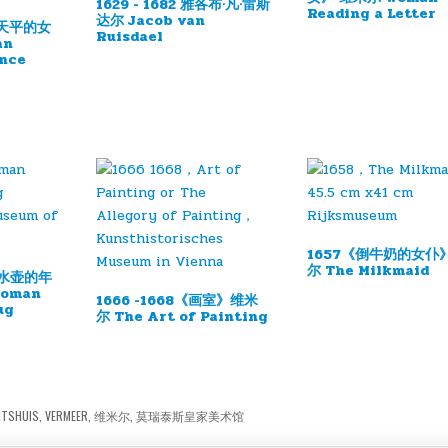
1629 - 1682 雅各布·凡·雷斯
Reading a Letter
达尔 Jacob van
《持天平的女
Ruisdael
an
ance
1657《倒牛奶的女仆
尔 The Milkmaid
《拿水壶的年
oman
1666 -1668《画室》维米
ug
尔 The Art of Painting
ITSHUIS
,
VERMEER
,
维米尔
,
莫瑞泰斯皇家美术馆