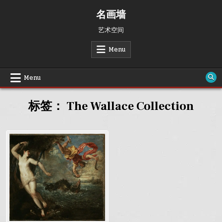
Skip
名画墙
to
content
艺术空间
Menu
Menu
标签：
The Wallace Collection