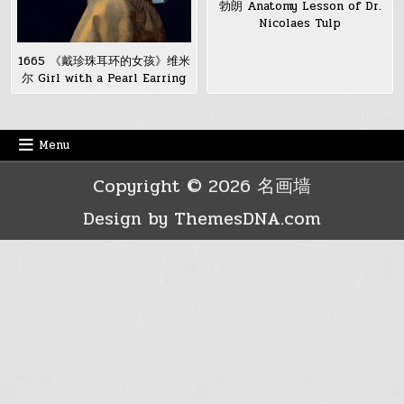
勃朗 Anatomy Lesson of Dr.
Nicolaes Tulp
1665 《戴珍珠耳环的女孩》维米
尔 Girl with a Pearl Earring
Menu
Copyright © 2026 名画墙
Design by ThemesDNA.com