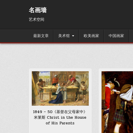
Skip
to
名画墙
content
艺术空间
最新文章
美术馆
欧美画家
中国画家
1849 – 50《基督在父母家中》
米莱斯 Christ in the House
of His Parents