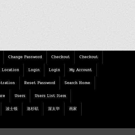
Change Password
Checkout
Checkout
Location
Login
Login
My Account
tration
Reset Password
Search Home
ure
Users
Users List Item
波士顿
洛杉矶
渥太华
画家