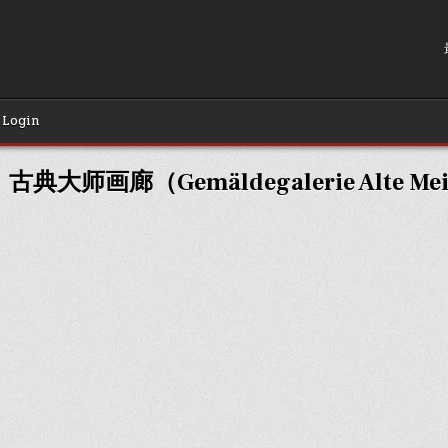
Login
：
古典大师画廊（Gemäldegalerie Alte Mei