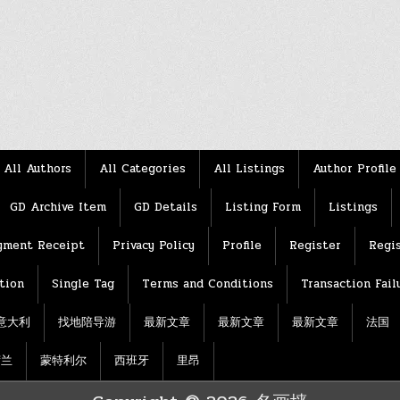
All Authors
All Categories
All Listings
Author Profile
GD Archive Item
GD Details
Listing Form
Listings
yment Receipt
Privacy Policy
Profile
Register
Regis
tion
Single Tag
Terms and Conditions
Transaction Fail
意大利
找地陪导游
最新文章
最新文章
最新文章
法国
荷兰
蒙特利尔
西班牙
里昂