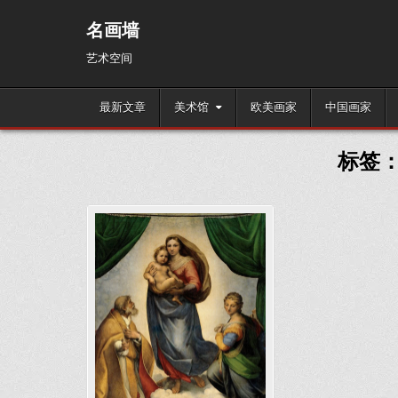
Skip
to
名画墙
content
艺术空间
最新文章
美术馆
欧美画家
中国画家
标签