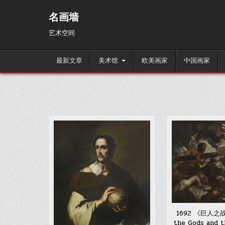
Skip
to
名画墙
content
艺术空间
最新文章
美术馆
欧美画家
中国画家
1692 《巨人之战》
the Gods and 