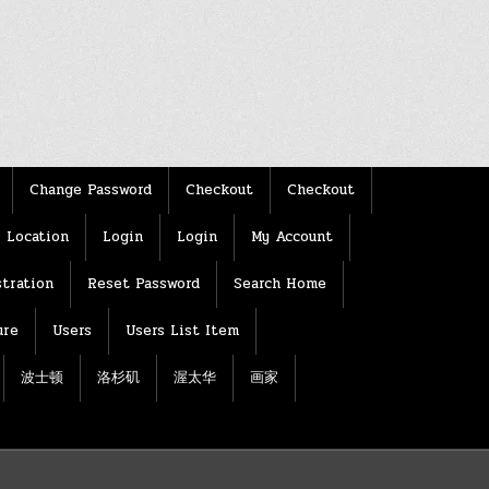
Change Password
Checkout
Checkout
Location
Login
Login
My Account
tration
Reset Password
Search Home
ure
Users
Users List Item
波士顿
洛杉矶
渥太华
画家