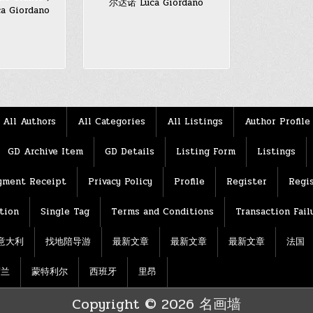
尔达诺 Luca Giordano
 Giordano
All Authors
All Categories
All Listings
Author Profile
GD Archive Item
GD Details
Listing Form
Listings
yment Receipt
Privacy Policy
Profile
Register
Regis
tion
Single Tag
Terms and Conditions
Transaction Fail
意大利
找地陪导游
最新文章
最新文章
最新文章
法国
荷兰
蒙特利尔
西班牙
里昂
Copyright © 2026 名画墙