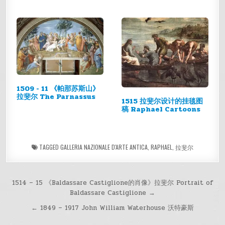
1509 - 11 《帕那苏斯山》
拉斐尔 The Parnassus
1515 拉斐尔设计的挂毯图
稿 Raphael Cartoons
TAGGED
GALLERIA NAZIONALE D'ARTE ANTICA
,
RAPHAEL
,
拉斐尔
文
1514 – 15 《Baldassare Castiglione的肖像》拉斐尔 Portrait of
Baldassare Castiglione →
章
← 1849 – 1917 John William Waterhouse 沃特豪斯
导