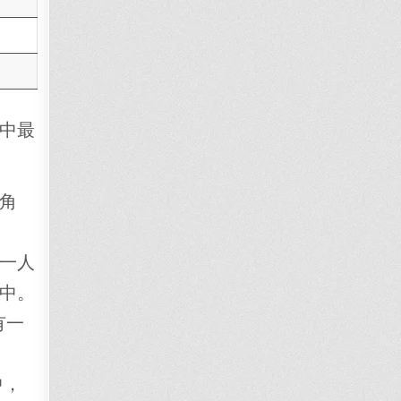
中最
角
一人
中。
有一
中，