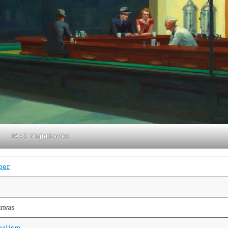
1942 Nighthawks
per
anvas
ealism