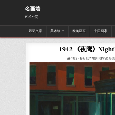
Skip
to
名画墙
content
艺术空间
最新文章
美术馆
欧美画家
中国画家
1942 《夜鹰》Night
POSTED
1882 - 1967 EDWARD HOPPER 
IN