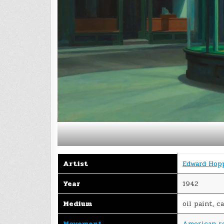
Artist
Edward Hop
Year
1942
Medium
oil paint, c
Movement
American r