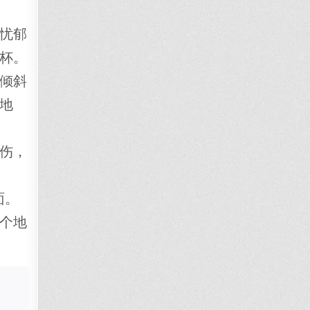
忧郁
杯。
倾斜
地
伤，
面。
个地