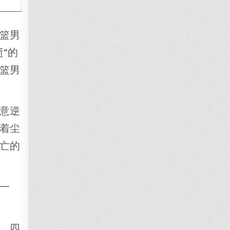
篮男
”的
篮男
意逆
着尘
亡的
一
。四