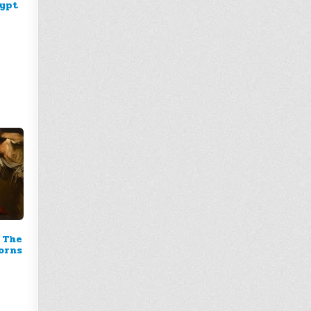
gypt
The
orns