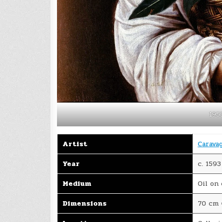
195
Artist
Carava
Year
c. 1593
Medium
Oil on 
Dimensions
70 cm ×