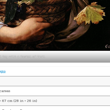
3 Boy with a Basket of Fruit
ggio
canvas
 67 cm (28 in × 26 in)