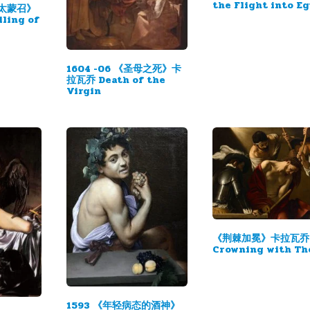
the Flight into E
马太蒙召》
ling of
1604 -06 《圣母之死》卡
拉瓦乔 Death of the
Virgin
《荆棘加冕》卡拉瓦乔 
Crowning with Th
1593 《年轻病态的酒神》