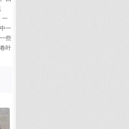
花
，一
中一
一些
卷叶