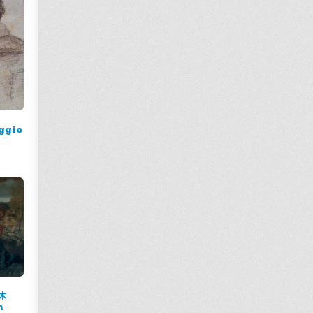
aggio
休
n