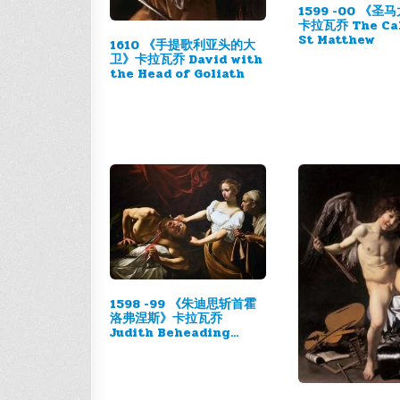
1599 -00 《圣
卡拉瓦乔 The Cal
St Matthew
1610 《手提歌利亚头的大
卫》卡拉瓦乔 David with
the Head of Goliath
1598 -99 《朱迪思斩首霍
洛弗涅斯》卡拉瓦乔
Judith Beheading
Holofernes