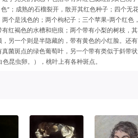
白色”；成熟的石榴裂开，散开其红色种子；四个无
，两个是浅色的；两个枸杞子；三个苹果-两个红色
带有红褐色的水槽和疤痕；两个带有小梨的树枝，其
颊，另一个则是半隐藏的，带有黄色的小红脸。还有
有真菌斑点的绿色葡萄叶，另一个带有类似于斜带状
ana）的白色昆虫卵。），桃叶上有各种斑点。