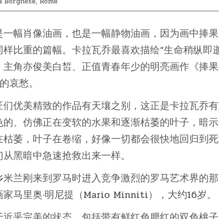
ia Borghese, Rome
是一幅肖像油画，也是一幅静物油画，因为画中捧果
样比重的篇幅。卡拉瓦乔最喜欢描绘“生命稍纵即逝
，主角亦俊美白皙、正值青春年少的明亮画作《捧果
”的哀愁。
匠们优美精致的作品有天壤之别，这正是卡拉瓦乔有
色的、仿佛正在变软的水果和逐渐枯萎的叶子，暗示
在枯萎，叶子在卷缩，好像一切都会很快地回归到死
们从黑暗中急速抢救出来一样。
乡米兰刚来到罗马时进入竞争激烈的罗马艺术界的那
奥·明尼提（Mario Minniti），大约16岁。
于近乎完美的状态，包括带有鲜红色腮红的双色桃子