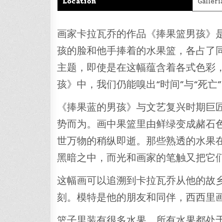
Location
Galler
画家卡拉瓦乔的作品《捧果篮男孩》
孩的脸和他手捧着的水果篮，各占了同
主题，即使是在这幅蕴含着各式色彩
孩》中，我们仍能嗅出“时间”与“死亡
《捧果蓝的男孩》与文艺复兴时期巨
势而为。画中果篮里由鲜绿变成赭石
世万物的稍纵即逝。那些熟透的水果
黑暗之中，而光和画家的笔触又把它
这幅画可以追溯到卡拉瓦乔从他的故
刻。模特是他的朋友和同伴，西西里画家马里
篮子里装有很多水果，所有水果都处