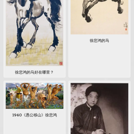
徐悲鸿的马
徐悲鸿的马好在哪里？
1940《愚公移山》徐悲鸿